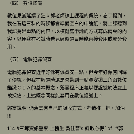
（四） 數位鑑識
數位見識延續了狂ｋ郭老師線上課程的傳統，忘了提到，
我在看這三科的時候都會準備空白的申論紙，將上課聽到
我認為是重點的內容，以模擬寫申論的方式寫成兩頁的內
容，以便我在考試時看見類似題目時能直接套用或部分套
用。
（五） 電腦犯罪偵查
電腦犯罪偵查近年好像有偏資安一點，但今年好像有回歸
了傳統，但我在解題時還是會帶到一點資安鐵三角跟數位
鑑識ＣＩＡ的基本概念，落實程序正義以便證據於法庭上
被採信，上述概念同樣能套用在數位鑑識上。
郭富說明: 仍舊需有自己的吸收方式，考猜推一把，加油
!!!
114 #三等資訊警察 上榜生 吳佳晉’s 錄取心得ˊ of #郭