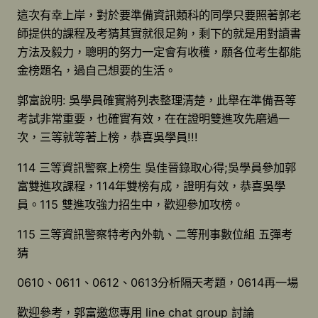
這次有幸上岸，對於要準備資訊類科的同學只要照著郭老
師提供的課程及考猜其實就很足夠，剩下的就是用對讀書
方法及毅力，聰明的努力一定會有收穫，願各位考生都能
金榜題名，過自己想要的生活。
郭富說明: 吳學員確實將列表整理清楚，此舉在準備吾等
考試非常重要，也確實有效，在在證明雙進攻先磨過一
次，三等就等著上榜，恭喜吳學員!!!
114 三等資訊警察上榜生 吳佳晉錄取心得;吳學員參加郭
富雙進攻課程，114年雙榜有成，證明有效，恭喜吳學
員。115 雙進攻強力招生中，歡迎參加攻榜。
115 三等資訊警察特考內外軌、二等刑事數位組 五彈考
猜
0610、0611、0612、0613分析隔天考題，0614再一場
歡迎參考，郭富邀您專用 line chat group 討論