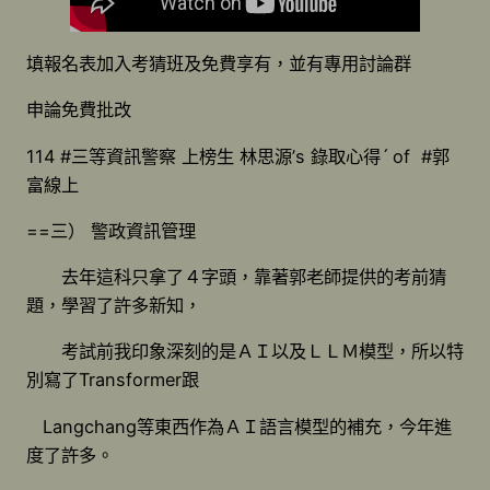
填報名表加入考猜班及免費享有，並有專用討論群
申論免費批改
114 #三等資訊警察 上榜生 林思源’s 錄取心得ˊ of #郭
富線上
==三） 警政資訊管理
去年這科只拿了４字頭，靠著郭老師提供的考前猜
題，學習了許多新知，
考試前我印象深刻的是ＡＩ以及ＬＬＭ模型，所以特
別寫了Transformer跟
Langchang等東西作為ＡＩ語言模型的補充，今年進
度了許多。