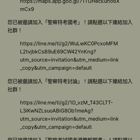
https://maps.app.goo.gl/71TUHecEuho6X
mCx9
您已被邀請加入「警察特考國考」！請點選以下連結加入
社群！
https://line.me/ti/g2/WuLwKC0PcxoMFM
L2tvjbkCsB9uE69CW42YnKng?
utm_source=invitation&utm_medium=link
_copy&utm_campaign=default
您已被邀請加入「警察特考討論」！請點選以下連結加入
社群！
https://line.me/ti/g2/1D_vzM_T43CLTT-
L3iKwNZLsuoABiG8Ob1meAg?
utm_source=invitation&utm_medium=link
_copy&utm_campaign=default