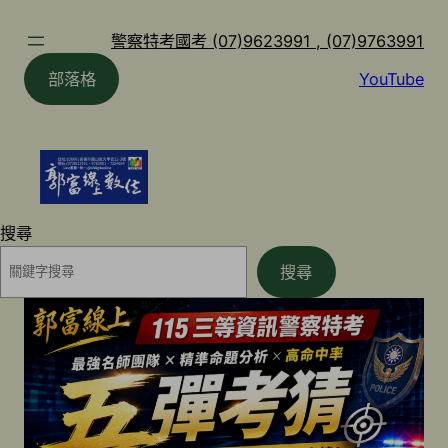
跳
至
警察特考國考 (07)9623991 , (07)9763991
主
部落格
YouTube
要
內
容
搜尋
搜尋