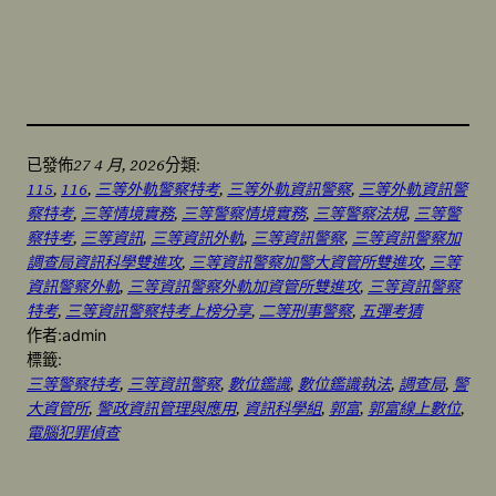
27 4 月, 2026
已發佈
分類:
115
, 
116
, 
三等外軌警察特考
, 
三等外軌資訊警察
, 
三等外軌資訊警
察特考
, 
三等情境實務
, 
三等警察情境實務
, 
三等警察法規
, 
三等警
察特考
, 
三等資訊
, 
三等資訊外軌
, 
三等資訊警察
, 
三等資訊警察加
調查局資訊科學雙進攻
, 
三等資訊警察加警大資管所雙進攻
, 
三等
資訊警察外軌
, 
三等資訊警察外軌加資管所雙進攻
, 
三等資訊警察
特考
, 
三等資訊警察特考上榜分享
, 
二等刑事警察
, 
五彈考猜
作者:
admin
標籤:
三等警察特考
, 
三等資訊警察
, 
數位鑑識
, 
數位鑑識執法
, 
調查局
, 
警
大資管所
, 
警政資訊管理與應用
, 
資訊科學組
, 
郭富
, 
郭富線上數位
, 
電腦犯罪偵查