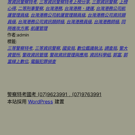
等資訊警察特考
, 
三等資訊警察特考上榜分享
, 
三鄧資訊警察
, 
上榜
心得
, 
二等刑事警察
, 
台灣港務
, 
台灣港務、捷運
, 
台灣港務公司航
運管理員級
, 
台灣港務公司航運管理類員級
, 
台灣港務公司資訊類
員級
, 
台灣港務公司資訊類師級
, 
台灣港務員級
, 
台灣港務師級
, 
同
時進攻方案
, 
航運管理
作者:
admin
標籤:
三等警察特考
, 
三等資訊警察
, 
國安局
, 
數位鑑識執法
, 
調查局
, 
警大
資管所
, 
警政資訊管理
, 
警政資訊管理與應用
, 
資訊科學組
, 
郭富
, 
郭
富線上數位
, 
電腦犯罪偵查
警察特考國考 (07)9623991 , (07)9763991
本站採用
WordPress
建置