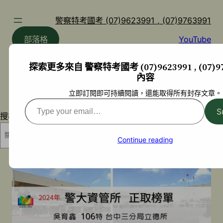
跳
至
警察特考國考 (07)9623991 , (07)9763991
主
部落格
YouTube
要
內
探索更多來自 警察特考國考 (07)9623991 , (07)97
容
內容
立即訂閱即可持續閱讀，還能取得所有封存文章。
Type
S
搜尋
your
email…
搜尋
Continue reading