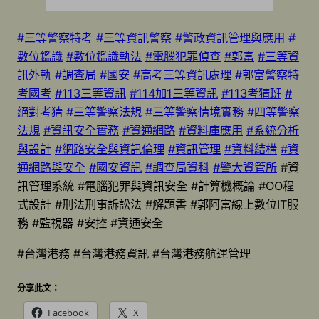
#三等警察特考
#三等資訊警察
#警政資訊管理與應用
#
數位鑑識
#數位鑑識執法
#電腦犯罪偵查
#郭富
#三等資
訊外軌
#調查局
#國安
#高考三等資訊處理
#郭富警察特
考國考
#113三等資訊
#114加1三等資訊
#113考猜班
#
絕對考猜
#三等警察法規
#三等警察情境實務
#四等警察
法規
#資訊安全實務
#資通網路
#資料庫應用
#系統分析
與設計
#網路安全與資訊倫理
#資訊管理
#資料結構
#資
通網路與安全
#國安資訊
#調查局資科
#警大資管所
#資
訊管理系統 #電腦犯罪與資訊安全 #計算機概論 #OO程
式設計 #刑法刑事訴訟法 #解題書 #郭阿富線上數位IT服
務 #監視器 #安控 #資通安全
#台灣港務 #台灣港務資訊 #台灣港務航運管理
分享此文：
Facebook
X