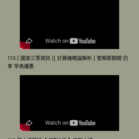
113 [ 國安三等資訊 ][ 計算機概論解析 ] 警察節期間 仍
享 早鳥優惠