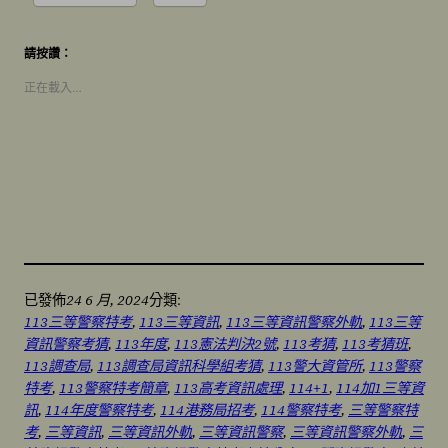
請按讚：
正在載入…
24 6 月, 2024
已發佈
分類:
113三等警察特考
, 
113三等資訊
, 
113三等資訊警察外軌
, 
113三等
資訊警察考猜
, 
113年度
, 
113憲法判決2號
, 
113考猜
, 
113考猜班
, 
113調查局
, 
113調查局資訊科學組考猜
, 
113警大資管所
, 
113警察
特考
, 
113警察特考簡章
, 
113高考資訊處理
, 
114+1
, 
114加1三等資
訊
, 
114年度警察特考
, 
114港務局招考
, 
114警察特考
, 
三等警察特
考
, 
三等資訊
, 
三等資訊外軌
, 
三等資訊警察
, 
三等資訊警察外軌
, 
三