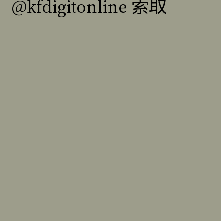
@kfdigitonline 索取