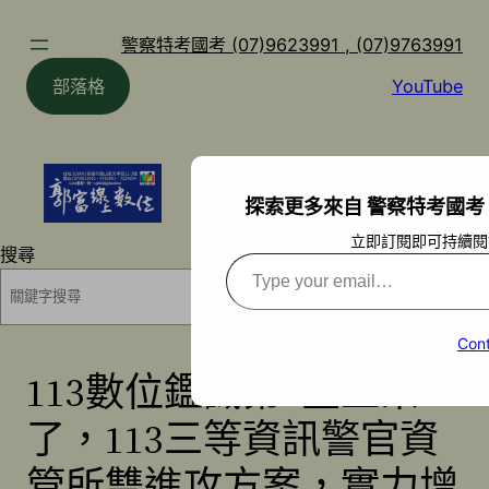
跳
至
警察特考國考 (07)9623991 , (07)9763991
主
部落格
YouTube
要
內
容
探索更多來自 警察特考國考 (07)9
立即訂閱即可持續閱
搜尋
Type
your
搜尋
email…
Cont
113數位鑑識第6堂上架
了，113三等資訊警官資
管所雙進攻方案，實力增