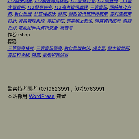
112國安資訊
, 
112調查局資科組
, 
112警察特考
, 
113調查局
, 
113警
大資管所
, 
113警察特考
, 
113高考資訊處理
, 
三等資訊
, 
同時進攻方
案
, 
數位鑑識
, 
計算機概論
, 
警察
, 
警政資訊管理與應用
, 
資料庫應用
設計
, 
資訊管理系統
, 
資訊處理
, 
郭富線上數位
, 
郭富資訊國考
, 
電腦
犯罪
, 
電腦犯罪與資訊安全
, 
高普考
作者:
kshop
標籤:
三等警察特考
, 
三等資訊警察
, 
數位鑑識執法
, 
調查局
, 
警大資管所
, 
資訊科學組
, 
郭富
, 
電腦犯罪偵查
警察特考國考 (07)9623991 , (07)9763991
本站採用
WordPress
建置