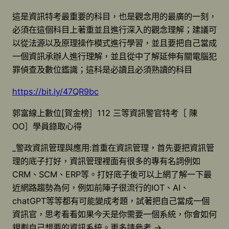
這是資訊特考最重要的科目，也是觀念用的最廣的一刻，
必須在這個科目上著重並且進行深入的觀念理解；建議可
以從法源以及原理操作模式進行學習，並且要把自己當成
一個資訊承辦人進行理解，並且從中了解延伸有關電腦犯
罪偵查及數位鑑識；這科是必讀且必須熟讀的科目
https://bit.ly/47QR9bc
郭富線上數位[賀金榜］112 三等資訊警官特考［ 陳
OO］學員錄取心得
_警政資訊管理與應用:首重在資訊管理，首先要把資訊管
理的底子打好，資訊管理裡面有很多的專有名詞例如
CRM、SCM、ERP等。打好底子後可以上網了解一下最
近網路趨勢為何，例如前陣子很流行的IOT、AI、
chatGPT等等都有可能變成考題，試著把自己當成一個
資訊官，思考看看如果今天是你需要一個系統，你會如何
規劃自己想要的資訊系統。更多請參考 ->