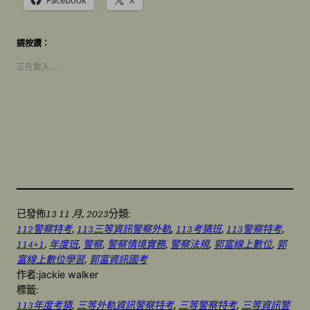
請按讚：
正在載入…
13 11 月, 2023
已發佈
分類:
112警察特考
, 
113三等資訊警察外軌
, 
113考猜班
, 
113警察特考
, 
114+1
, 
年度班
, 
警察
, 
警察情境實務
, 
警察法規
, 
郭富線上數位
, 
郭
富線上數位學習
, 
郭富資訊國考
作者:
jackie walker
標籤:
113年度考猜
, 
三等外軌資訊警察特考
, 
三等警察特考
, 
三等資訊警