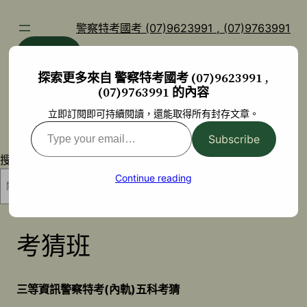
跳
至
警察特考國考 (07)9623991 , (07)9763991
主
部落格
YouTube
要
探索更多來自 警察特考國考 (07)9623991 ,
內
(07)9763991 的內容
容
立即訂閱即可持續閱讀，還能取得所有封存文章。
Type
Subscribe
your
搜尋
email…
Continue reading
搜尋
考猜班
三等資訊警察特考(內軌)五科考猜