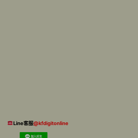
Line客服
@kfdigitonline