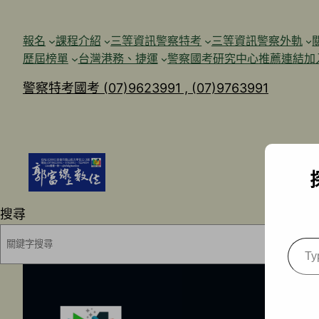
跳
至
報名
課程介紹
三等資訊警察特考
三等資訊警察外軌
主
歷屆榜單
台灣港務、捷運
警察國考研究中心
推薦連結加
要
警察特考國考 (07)9623991 , (07)9763991
內
容
搜尋
Type
your
emai