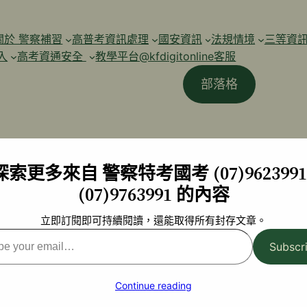
關於 警察補習
高普考資訊處理
國安資訊
法規情境
三等資
入
高考資通安全
教學平台@kfdigitonline客服
部落格
探索更多來自 警察特考國考 (07)9623991 
(07)9763991 的內容
立即訂閱即可持續閱讀，還能取得所有封存文章。
Subscr
l…
Continue reading