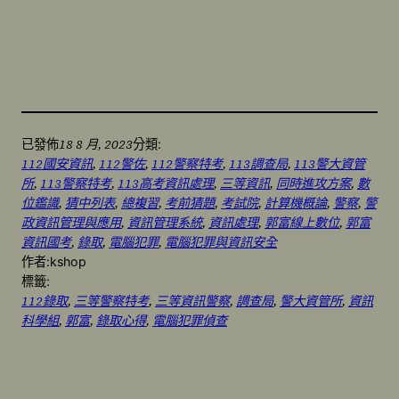
18 8 月, 2023
已發佈
分類:
112國安資訊
, 
112警佐
, 
112警察特考
, 
113調查局
, 
113警大資管
所
, 
113警察特考
, 
113高考資訊處理
, 
三等資訊
, 
同時進攻方案
, 
數
位鑑識
, 
猜中列表
, 
總複習
, 
考前猜題
, 
考試院
, 
計算機概論
, 
警察
, 
警
政資訊管理與應用
, 
資訊管理系統
, 
資訊處理
, 
郭富線上數位
, 
郭富
資訊國考
, 
錄取
, 
電腦犯罪
, 
電腦犯罪與資訊安全
作者:
kshop
標籤:
112錄取
, 
三等警察特考
, 
三等資訊警察
, 
調查局
, 
警大資管所
, 
資訊
科學組
, 
郭富
, 
錄取心得
, 
電腦犯罪偵查