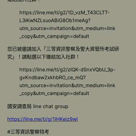
https://line.me/ti/g2/1D_vzM_T43CLTT-
L3iKwNZLsuoABiG8Ob1meAg?
utm_source=invitation&utm_medium=link
_copy&utm_campaign=default
您已被邀請加入「三等資訊警察及警大資管所考試研
究」！請點選以下連結加入社群！
https://line.me/ti/g2/zIQK-dSnxVQbU_3p-
gvKndbaw2xkhbRO_ce_mQ?
utm_source=invitation&utm_medium=link
_copy&utm_campaign=default
國安調查局 line chat group
https://line.me/ti/g/1IHKejz9wI
#三等資訊警察特考