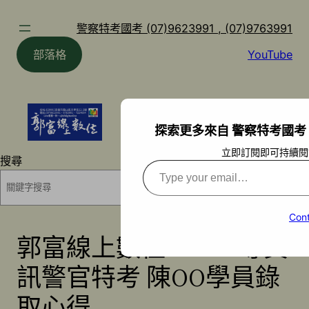
跳
至
警察特考國考 (07)9623991 , (07)9763991
主
部落格
YouTube
要
內
容
探索更多來自 警察特考國考 (07)9
立即訂閱即可持續閱
搜尋
Type
your
搜尋
email…
Cont
郭富線上數位 112 三等資
訊警官特考 陳OO學員錄
取心得