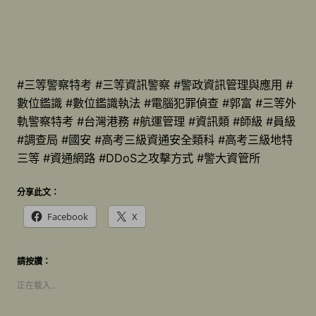
#三等警察特考 #三等資訊警察 #警政資訊管理與應用 #
數位鑑識 #數位鑑識執法 #電腦犯罪偵查 #郭富 #三等外
軌警察特考 #台灣港務 #航運管理 #資訊類 #師級 #員級
#調查局 #國安 #高考三級資通安全類科 #高考三級地特
三等 #資通網路 #DDoS之攻擊方式 #警大資管所
分享此文：
Facebook
X
請按讚：
正在載入…