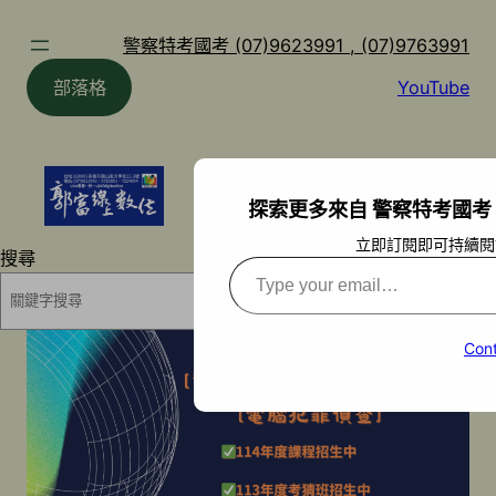
跳
至
警察特考國考 (07)9623991 , (07)9763991
主
部落格
YouTube
要
內
容
探索更多來自 警察特考國考 (07)9
立即訂閱即可持續閱
搜尋
Type
your
搜尋
email…
Cont