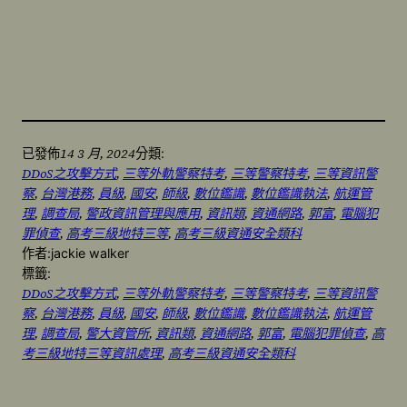
14 3 月, 2024
已發佈
分類:
DDoS之攻擊方式
, 
三等外軌警察特考
, 
三等警察特考
, 
三等資訊警
察
, 
台灣港務
, 
員級
, 
國安
, 
師級
, 
數位鑑識
, 
數位鑑識執法
, 
航運管
理
, 
調查局
, 
警政資訊管理與應用
, 
資訊類
, 
資通網路
, 
郭富
, 
電腦犯
罪偵查
, 
高考三級地特三等
, 
高考三級資通安全類科
作者:
jackie walker
標籤:
DDoS之攻擊方式
, 
三等外軌警察特考
, 
三等警察特考
, 
三等資訊警
察
, 
台灣港務
, 
員級
, 
國安
, 
師級
, 
數位鑑識
, 
數位鑑識執法
, 
航運管
理
, 
調查局
, 
警大資管所
, 
資訊類
, 
資通網路
, 
郭富
, 
電腦犯罪偵查
, 
高
考三級地特三等資訊處理
, 
高考三級資通安全類科