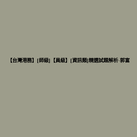
【台灣港務】[師級]【員級】[資訊類]精選試題解析-郭富