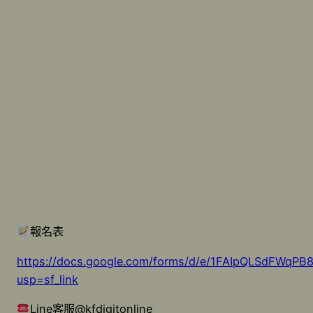
報名表
https://docs.google.com/forms/d/e/1FAIpQLSdFW
usp=sf_link
Line客服@kfdigitonline