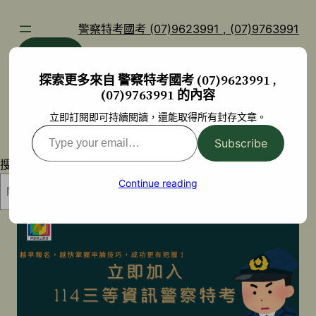
跳
至
警察特考國考 (07)9623991 , (07)9763991
主
部落格
YouTube
要
探索更多來自 警察特考國考 (07)9623991 ,
內
(07)9763991 的內容
容
立即訂閱即可持續閱讀，還能取得所有封存文章。
Type
Subscribe
your
搜尋
email…
Continue reading
搜尋