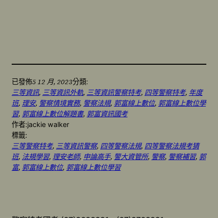
5 12 月, 2023
已發佈
分類:
三等資訊
, 
三等資訊外軌
, 
三等資訊警察特考
, 
四等警察特考
, 
年度
班
, 
理安
, 
警察情境實務
, 
警察法規
, 
郭富線上數位
, 
郭富線上數位學
習
, 
郭富線上數位解題書
, 
郭富資訊國考
作者:
jackie walker
標籤:
三等警察特考
, 
三等資訊警察
, 
四等警察法規
, 
四等警察法規考猜
班
, 
法規學習
, 
理安老師
, 
申論高手
, 
警大資管所
, 
警察
, 
警察補習
, 
郭
富
, 
郭富線上數位
, 
郭富線上數位學習