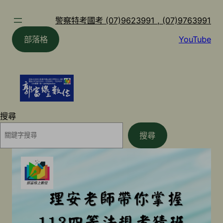
跳
至
警察特考國考 (07)9623991 , (07)9763991
主
部落格
YouTube
要
內
容
搜尋
搜尋