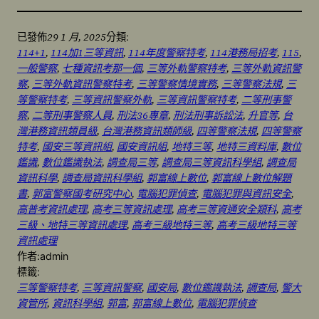
29 1 月, 2025
已發佈
分類:
114+1
, 
114加1三等資訊
, 
114年度警察特考
, 
114港務局招考
, 
115
, 
一般警察
, 
七種資訊考那一個
, 
三等外軌警察特考
, 
三等外軌資訊警
察
, 
三等外軌資訊警察特考
, 
三等警察情境實務
, 
三等警察法規
, 
三
等警察特考
, 
三等資訊警察外軌
, 
三等資訊警察特考
, 
二等刑事警
察
, 
二等刑事警察人員
, 
刑法36專章
, 
刑法刑事訴訟法
, 
升官等
, 
台
灣港務資訊類員級
, 
台灣港務資訊類師級
, 
四等警察法規
, 
四等警察
特考
, 
國安三等資訊組
, 
國安資訊組
, 
地特三等
, 
地特三資料庫
, 
數位
鑑識
, 
數位鑑識執法
, 
調查局三等
, 
調查局三等資訊科學組
, 
調查局
資訊科學
, 
調查局資訊科學組
, 
郭富線上數位
, 
郭富線上數位解題
書
, 
郭富警察國考研究中心
, 
電腦犯罪偵查
, 
電腦犯罪與資訊安全
, 
高普考資訊處理
, 
高考三等資訊處理
, 
高考三等資通安全類科
, 
高考
三級、地特三等資訊處理
, 
高考三級地特三等
, 
高考三級地特三等
資訊處理
作者:
admin
標籤:
三等警察特考
, 
三等資訊警察
, 
國安局
, 
數位鑑識執法
, 
調查局
, 
警大
資管所
, 
資訊科學組
, 
郭富
, 
郭富線上數位
, 
電腦犯罪偵查