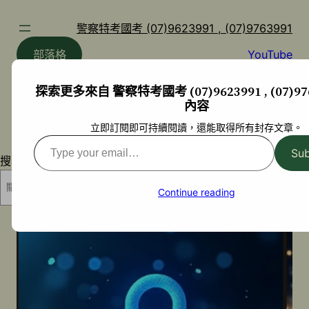
跳
至
警察特考國考 (07)9623991 , (07)9763991
主
部落格
YouTube
要
內
探索更多來自 警察特考國考 (07)9623991 , (07)97
容
內容
立即訂閱即可持續閱讀，還能取得所有封存文章。
Type
Sub
搜尋
your
email…
搜尋
Continue reading