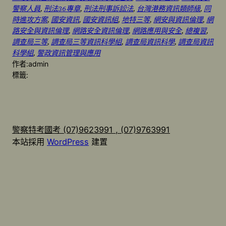
警察人員
, 
刑法36專章
, 
刑法刑事訴訟法
, 
台灣港務資訊類師級
, 
同
時進攻方案
, 
國安資訊
, 
國安資訊組
, 
地特三等
, 
網安與資訊倫理
, 
網
路安全與資訊倫理
, 
網路安全資訊倫理
, 
網路應用與安全
, 
總複習
, 
調查局三等
, 
調查局三等資訊科學組
, 
調查局資訊科學
, 
調查局資訊
科學組
, 
警政資訊管理與應用
作者:
admin
標籤:
警察特考國考 (07)9623991 , (07)9763991
本站採用
WordPress
建置