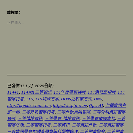
請按讚：
正在載入…
31 1 月, 2025
已發佈
分類:
114+1
, 
114加1三等資訊
, 
114年度警察特考
, 
114港務局招考
, 
114
警察特考
, 
115
, 
115特殊方案
, 
DDoS之攻擊方式
, 
DNS
, 
http://kfpolicecram.com
, 
https://kupfu.shop
, 
OpenAI
, 
七種資訊考
那一個
, 
三等外軌警察特考
, 
三等外軌資訊警察
, 
三等外軌資訊警察
特考
, 
三等情境實務
, 
三等警察˙情境實務
, 
三等警察情境實務
, 
三等
警察法規
, 
三等警察特考
, 
三等資訊
, 
三等資訊外軌
, 
三等資訊警察
, 
三等資訊警察加調查局資訊科學雙進攻
, 
二等刑事警察
, 
二等刑事