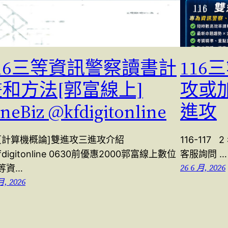
116三等資訊警察讀書計
11
畫和方法[郭富線上]
攻或
ineBiz @kfdigitonline
進攻
6[計算機概論]雙進攻三進攻介紹
116-117
fdigitonline 0630前優惠2000郭富線上數位
客服詢問 …
26 6 月, 2026
等資…
月, 2026