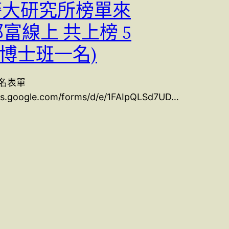
 警大研究所榜單來
郭富線上 共上榜 5
含博士班一名)
名表單
ocs.google.com/forms/d/e/1FAIpQLSd7UD…