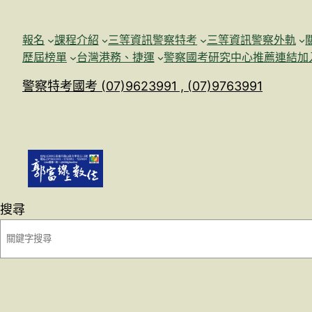
跳
至
報名
課程介紹
三等資訊警察特考
三等資訊警察外軌
主
歷屆榜單
台灣港務、捷運
警察國考研究中心
推薦連結加
要
警察特考國考 (07)9623991 , (07)9763991
內
容
搜尋