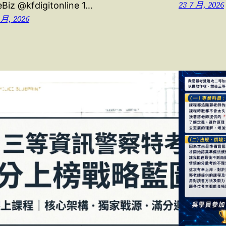
23 7 月, 2026
eBiz @kfdigitonline 1…
 月, 2026