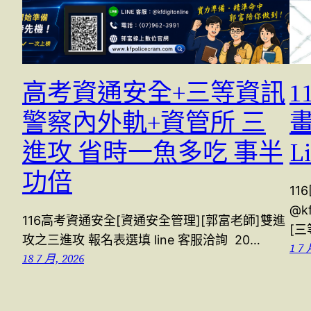
高考資通安全+三等資訊
警察內外軌+資管所 三
進攻 省時一魚多吃 事半
L
功倍
11
@k
116高考資通安全[資通安全管理][郭富老師]雙進
[三
攻之三進攻 報名表選填 line 客服洽詢 20…
1 7 
18 7 月, 2026