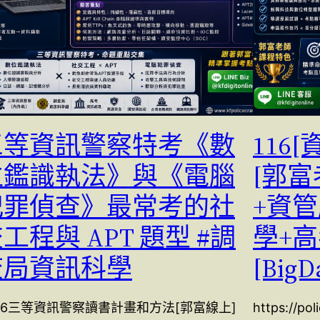
三等資訊警察特考《數
116
位鑑識執法》與《電腦
[郭
犯罪偵查》最常考的社
+資
工程與 APT 題型 #調
學+
查局資訊科學
[BigD
16三等資訊警察讀書計畫和方法[郭富線上]
https://po