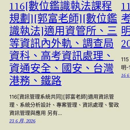
116[數位鑑識執法課程
1
規劃][郭富老師][數位鑑
識執法]適用資管所、三
明
等資訊內外軌、調查局
2
資科、高考資訊處理、
1
資通安全、國安、台灣
明-
16 6
港務、鐵路
116[資訊管理系統共同][郭富老師]適用資訊管
理、系統分析設計、專案管理、資訊處理、警政
資訊管理與應用 另有…
23 6 月, 2026