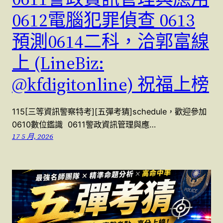
0612電腦犯罪偵查 0613
預測0614二科，洽郭富線
上 (LineBiz:
@kfdigitonline) 祝福上榜
115[三等資訊警察特考][五彈考猜]schedule，歡迎參加
0610數位鑑識 0611警政資訊管理與應…
17 5 月, 2026