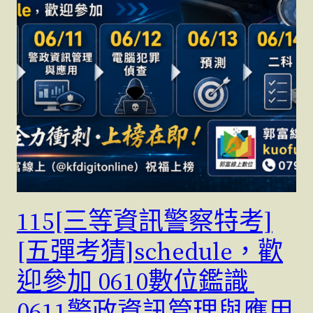
115[三等資訊警察特考]
[五彈考猜]schedule，歡
迎參加 0610數位鑑識
0611警政資訊管理與應用