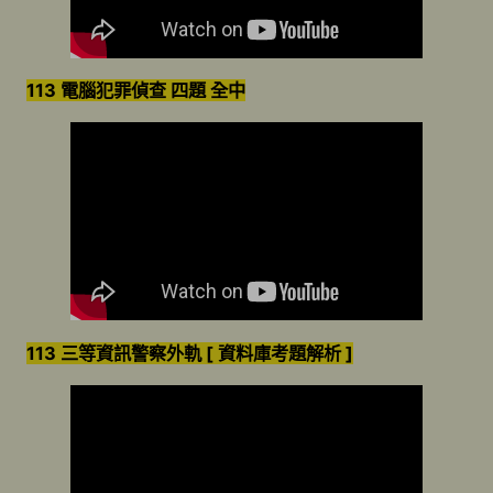
113 電腦犯罪偵查 四題 全中
113 三等資訊警察外軌 [ 資料庫考題解析 ]