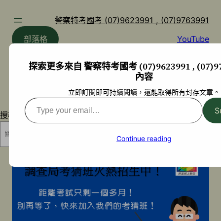
跳
至
警察特考國考 (07)9623991 , (07)9763991
主
部落格
YouTube
要
內
探索更多來自 警察特考國考 (07)9623991 , (07)97
容
內容
立即訂閱即可持續閱讀，還能取得所有封存文章。
Type
S
搜尋
your
email…
搜尋
Continue reading