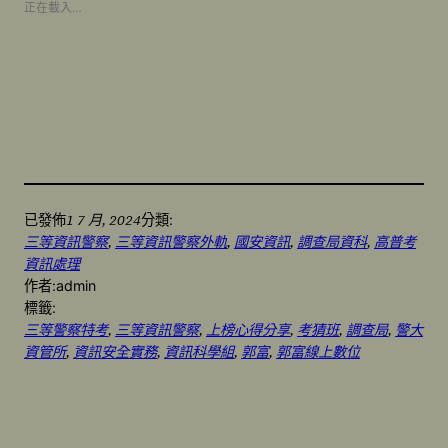
正在載入…
1 7 月, 2024
已發佈
分類:
三等資訊警察
, 
三等資訊警察外軌
, 
國安資訊
, 
調查局資科
, 
高普考
資訊處理
作者:
admin
標籤:
三等警察特考
, 
三等資訊警察
, 
上榜心得分享
, 
考猜班
, 
調查局
, 
警大
資管所
, 
資訊安全實務
, 
資訊科學組
, 
郭富
, 
郭富線上數位