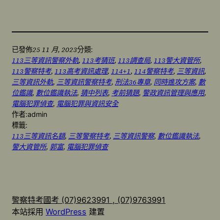
25 11 月, 2023
已發佈
分類:
113三等資訊警察外軌
, 
113考猜班
, 
113調查局
, 
113警大資管所
, 
113警察特考
, 
113高考資訊處理
, 
114+1
, 
114警察特考
, 
三等資訊
, 
三等資訊外軌
, 
三等資訊警察特考
, 
刑法36專章
, 
同時進攻方案
, 
數
位鑑識
, 
數位鑑識執法
, 
猜中列表
, 
考前猜題
, 
警政資訊管理與應用
, 
電腦犯罪偵查
, 
電腦犯罪與資訊安全
作者:
admin
標籤:
113三等資訊名額
, 
三等警察特考
, 
三等資訊警察
, 
數位鑑識執法
, 
警大資管所
, 
郭富
, 
電腦犯罪偵查
警察特考國考 (07)9623991 , (07)9763991
本站採用
WordPress
建置