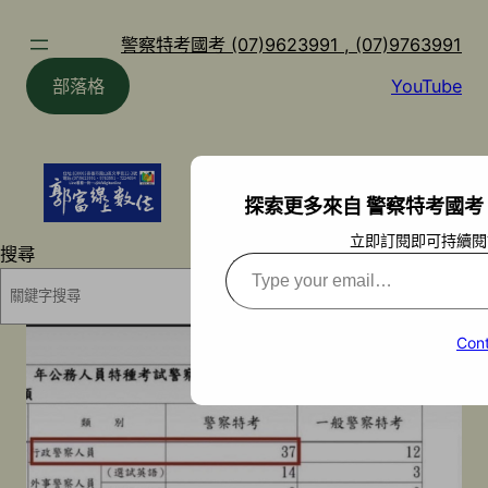
跳
至
警察特考國考 (07)9623991 , (07)9763991
主
部落格
YouTube
要
內
容
探索更多來自 警察特考國考 (07)9
立即訂閱即可持續閱
搜尋
Type
your
搜尋
email…
Cont