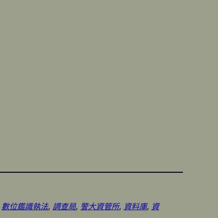
 
數位鑑識執法
, 
調查局
, 
警大資管所
, 
資料庫
, 
資