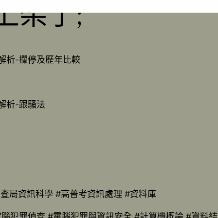
上架了;
論解析-攔停及歷年比較
論解析-跟騷法
調查局資訊科學 #高普考資訊處理 #資料庫
電腦犯罪偵查 #電腦犯罪與資訊安全 #計算機概論 #資料結