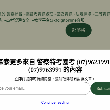
關於 警察補習
高普考資訊處理
國安資訊
法規情境
三等資
入
高考資通安全
教學平台@kfdigitonline客服
部落格
探索更多來自 警察特考國考 (07)9623991 
(07)9763991 的內容
立即訂閱即可持續閱讀，還能取得所有封存文章。
Subscr
l…
Continue reading