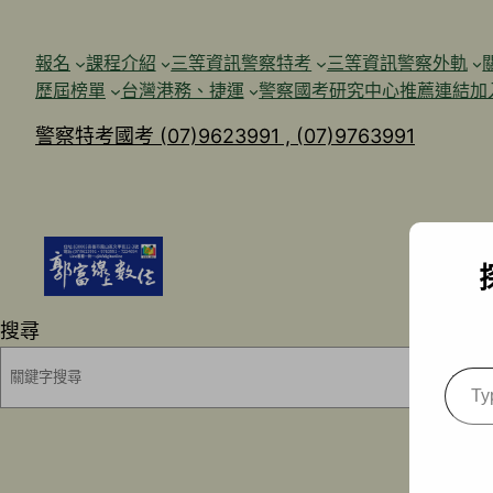
跳
至
報名
課程介紹
三等資訊警察特考
三等資訊警察外軌
主
歷屆榜單
台灣港務、捷運
警察國考研究中心
推薦連結加
要
警察特考國考 (07)9623991 , (07)9763991
內
容
搜尋
Type
your
emai