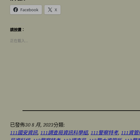
Facebook
X
請按讚：
正在載入…
30 8 月, 2023
已發佈
分類:
111國安資訊
, 
111調查局資訊科學組
, 
111警察特考
, 
111資管