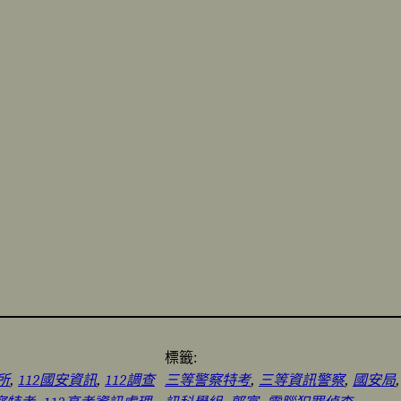
標籤:
所
, 
112國安資訊
, 
112調查
三等警察特考
, 
三等資訊警察
, 
國安局
,