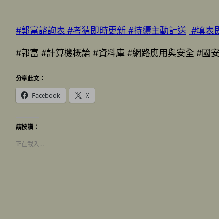
#郭富諮詢表
#考猜即時更新
#持續主動計送
#填表
#郭富 #計算機概論 #資料庫 #網路應用與安全 #國安
分享此文：
Facebook
X
請按讚：
正在載入…