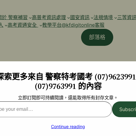
關於 警察補習
高普考資訊處理
國安資訊
法規情境
三等資
入
高考資通安全
教學平台@kfdigitonline客服
部落格
探索更多來自 警察特考國考 (07)9623991 
(07)9763991 的內容
立即訂閱即可持續閱讀，還能取得所有封存文章。
Subscr
l…
Continue reading