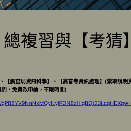
訊】總複習與【考猜
、【調查局資訊科學】、【高普考資訊處理】(索取說明資
提問，免費改申論，不限時間)
SdFWqPB8YV9NqNxMQyILyjPON8zHigBQt23LcqHDXgwH