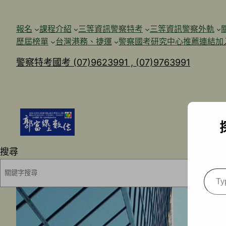
跳
至
報名
課程介紹
三等資訊警察特考
三等資訊警察外軌
主
歷屆榜單
台灣港務、捷運
警察國考研究中心
推薦連結加
要
警察特考國考 (07)9623991 , (07)9763991
內
容
搜尋
Type
your
emai