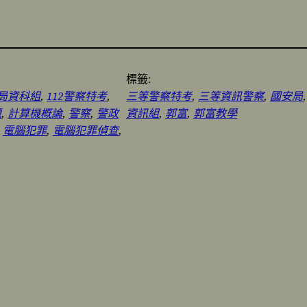
標籤:
查局資科組
, 
112警察特考
, 
三等警察特考
, 
三等資訊警察
, 
國安局
,
題
, 
計算機概論
, 
警察
, 
警政
資訊組
, 
郭富
, 
郭富教學
 
電腦犯罪
, 
電腦犯罪偵查
, 