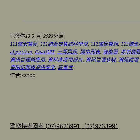
13 5 月, 2023
已發佈
分類:
111國安資訊
, 
111調查局資訊科學組
, 
112國安資訊
, 
112調
algorithm
, 
ChatGPT
, 
三等資訊
, 
猜中列表
, 
總複習
, 
考前猜
資訊管理與應用
, 
資料庫應用設計
, 
資訊管理系統
, 
資訊處理
,
電腦犯罪與資訊安全
, 
高普考
作者:
kshop
警察特考國考 (07)9623991 , (07)9763991