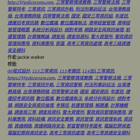
http://kfpolicecram.com
, 
三等警察情境實務
, 
三等警察法規
, 
三等
警察特考
, 
三等資訊
, 
三等資訊外軌
, 
刑法刑事訴訟法
, 
台灣港務員
級
, 
台灣港務師級
, 
四等警察法規
, 
國安
, 
國安三等資訊組
, 
年度班
, 
捷運招考資訊類
, 
數位鑑識
, 
數位鑑識執法
, 
港埠經營管理
, 
港埠經
營管理概要
, 
系統分析與設計
, 
絕對考猜
, 
網路安全與資訊倫理
, 
航
運管理類
, 
計算機概論
, 
調查局
, 
調查局資科
, 
警大資管所
, 
警政資訊
管理與應用
, 
資料庫應用
, 
郭富
, 
高考三等資訊處理
, 
高考三級資通
安全類科
作者:
jackie walker
標籤:
00程式設計
, 
113三等資訊
, 
113考猜班
, 
114加1三等資訊
, 
https://kfpolicecram.com
, 
三等警察情境實務
, 
三等警察法規
, 
三等
警察特考
, 
三等資訊外軌
, 
三等資訊警察
, 
刑法刑事訴訟法
, 
台灣港
務員級
, 
台灣港務師級
, 
四等警察法規
, 
國安
, 
國安資訊
, 
年度班
, 
捷
運招考資訊類
, 
數位鑑識
, 
數位鑑識執法
, 
系統分析與設計
, 
絕對考
猜
, 
網路安全與資訊倫理
, 
考猜班
, 
航運管理類
, 
解題書
, 
計算機概
論
, 
調查局三等
, 
調查局資科
, 
警大資管所
, 
警政資訊管理與應用
, 
資
料庫應用
, 
資料結構
, 
資訊安全實務
, 
資訊管理
, 
資訊管理系統
, 
資訊
類
, 
資通網路
, 
資通網路與安全
, 
郭富警察特考國考
, 
電腦犯罪偵查
, 
電腦犯罪與資訊安全
, 
高考三等資訊處理
, 
高考三等資通安全類科