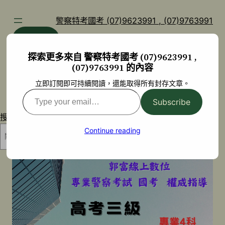
跳
至
警察特考國考 (07)9623991 , (07)9763991
主
部落格
YouTube
要
探索更多來自 警察特考國考 (07)9623991 ,
內
(07)9763991 的內容
容
立即訂閱即可持續閱讀，還能取得所有封存文章。
Type
Subscribe
your
搜尋
email…
Continue reading
搜尋