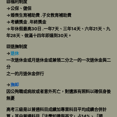
▧福利制度
→公保、健保
→婚喪生育補助費 .子女教育補助費
→考績獎金 .年終獎金
→年休假最高30日 .一年7天、三年14天、六年21天、九
年28天、做滿十四年即達到30天。
▧退撫制度
→
退休
一次退休金或月退休金或兼領二分之一的一次退休金與二
分
之一的月退休金併行
→
撫卹
因公殉職或病故或者意外死亡，對遺族有照料以確保身後
無憂
高考三級是以普通科目成績加專業科目平均成績合併計
算，其中普通科目「法學知識與英文」占14%、「國