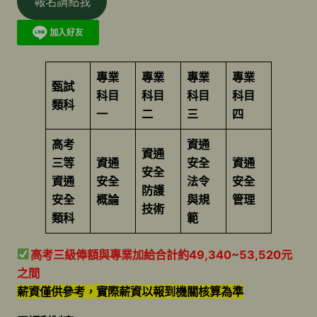
報名請點我
專業
專業
專業
專業
甄試
科目
科目
科目
科目
類科
一
二
三
四
高考
資通
資通
三等
資通
安全
資通
安全
資通
安全
法令
安全
防護
安全
概論
與規
管理
技術
類科
範
高考三級俸額與專業加給合計約49,340~53,520元
之間
薪資僅供參考，實際薪資以報到機關核算為準