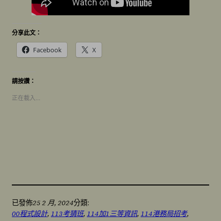
分享此文：
Facebook
X
請按讚：
正在載入…
25 2 月, 2024
已發佈
分類:
00程式設計
, 
113考猜班
, 
114加1三等資訊
, 
114港務局招考
, 