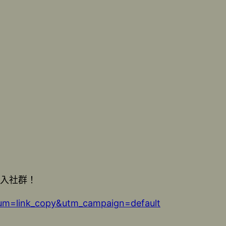
入社群！
ium=link_copy&utm_campaign=default