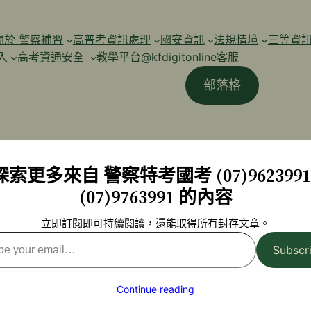
關於 警察補習
高普考資訊處理
國安資訊
法規情境
三等資
入
高考資通安全
教學平台@kfdigitonline客服
部落格
探索更多來自 警察特考國考 (07)9623991 
(07)9763991 的內容
立即訂閱即可持續閱讀，還能取得所有封存文章。
Subscr
l…
Continue reading