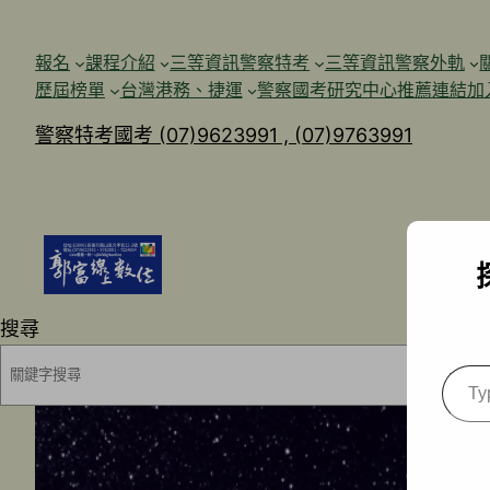
跳
至
報名
課程介紹
三等資訊警察特考
三等資訊警察外軌
主
歷屆榜單
台灣港務、捷運
警察國考研究中心
推薦連結加
要
警察特考國考 (07)9623991 , (07)9763991
內
容
搜尋
Type
your
emai