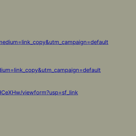
medium=link_copy&utm_campaign=default
dium=link_copy&utm_campaign=default
CeXHw/viewform?usp=sf_link