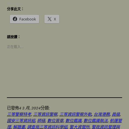
分享此文：
Facebook
X
請按讚：
正在載入…
4 3 月, 2024
已發佈
分類:
三等警察特考
, 
三等資訊警察
, 
三等資訊警察外軌
, 
台灣港務
, 
員級
, 
國安三等資訊組
, 
師級
, 
數位簽章
, 
數位鑑識
, 
數位鑑識執法
, 
航運管
理
, 
解題書
, 
調查局三等資訊科學組
, 
警大資管所
, 
警政資訊管理與