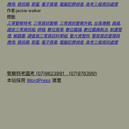
應用
, 
資訊類
, 
郭富
, 
電子簽章
, 
電腦犯罪偵查
, 
高考三級資訊處理
作者:
jackie walker
標籤:
三等警察特考
, 
三等資訊警察
, 
三等資訊警察外軌
, 
台灣港務
, 
員級
, 
國安三等資訊組
, 
師級
, 
數位簽章
, 
數位鑑識
, 
數位鑑識執法
, 
航運管
理
, 
解題書
, 
調查局三等資訊科學組
, 
警大資管所
, 
警政資訊管理與
應用
, 
資訊類
, 
郭富
, 
電子簽章
, 
電腦犯罪偵查
, 
高考三級資訊處理
警察特考國考 (07)9623991 , (07)9763991
本站採用
WordPress
建置