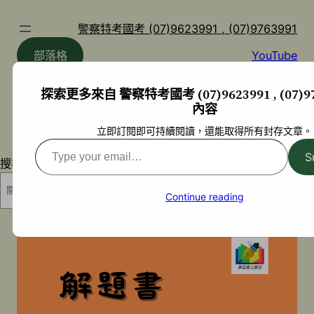
跳
至
警察特考國考 (07)9623991 , (07)9763991
主
部落格
YouTube
要
內
探索更多來自 警察特考國考 (07)9623991 , (07)97
容
內容
立即訂閱即可持續閱讀，還能取得所有封存文章。
Type
S
搜尋
your
email…
搜尋
Continue reading