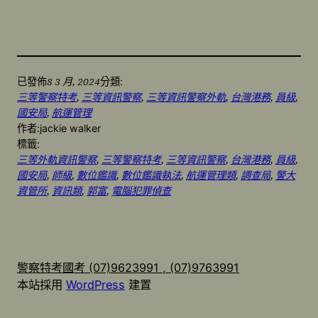
8 3 月, 2024
已發佈
分類:
三等警察特考
, 
三等資訊警察
, 
三等資訊警察外軌
, 
台灣港務
, 
員級
, 
國安局
, 
航運管理
作者:
jackie walker
標籤:
三等外軌資訊警察
, 
三等警察特考
, 
三等資訊警察
, 
台灣港務
, 
員級
, 
國安局
, 
師級
, 
數位鑑識
, 
數位鑑識執法
, 
航運管理類
, 
調查局
, 
警大
資管所
, 
資訊類
, 
郭富
, 
電腦犯罪偵查
警察特考國考 (07)9623991 , (07)9763991
本站採用
WordPress
建置