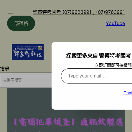
跳
至
警察特考國考 (07)9623991 , (07)9763991
主
部落格
YouTube
要
內
容
探索更多來自 警察特考國考 (07)9
立即訂閱即可持續閱
搜尋
Type
your
搜尋
email…
Cont