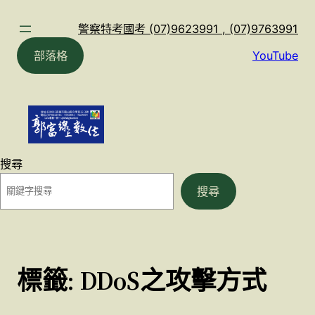
跳
至
警察特考國考 (07)9623991 , (07)9763991
主
部落格
YouTube
要
內
容
搜尋
搜尋
標籤:
DDoS之攻擊方式