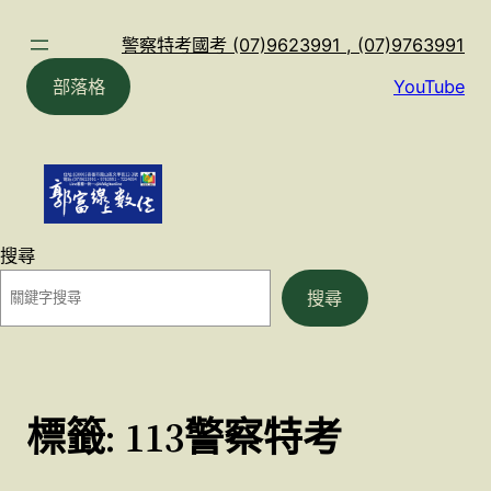
跳
至
警察特考國考 (07)9623991 , (07)9763991
主
部落格
YouTube
要
內
容
搜尋
搜尋
標籤:
113警察特考