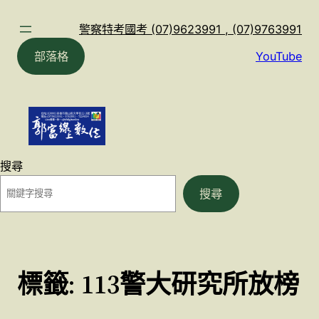
跳
至
警察特考國考 (07)9623991 , (07)9763991
主
部落格
YouTube
要
內
容
搜尋
搜尋
標籤:
113警大研究所放榜