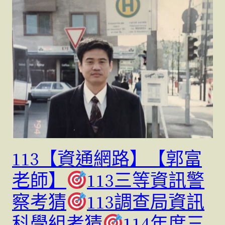
113【資通網路】【郭富
老師】
113三等資訊警
察考猜
113調查局資訊
科學組考猜
114年度三