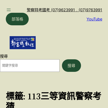
跳
至
警察特考國考 (07)9623991 , (07)9763991
主
部落格
YouTube
要
內
容
搜尋
搜尋
標籤:
113三等資訊警察考
猜