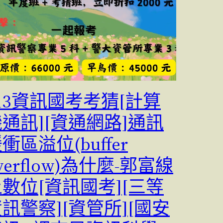
13資訊國考考猜[計算
通訊][資通網路]通訊
衝區溢位(buffer
verflow)為什麼-郭富線
數位[資訊國考][三等
訊警察][資管所][國安