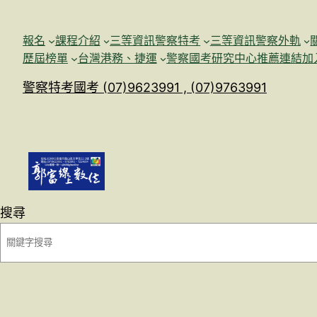
跳
至
報名
課程介紹
三等資訊警察特考
三等資訊警察外軌
主
歷屆榜單
台灣港務、捷運
警察國考研究中心
推薦連結加
要
警察特考國考 (07)9623991 , (07)9763991
內
容
搜尋