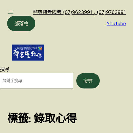
跳
至
警察特考國考 (07)9623991 , (07)9763991
主
部落格
YouTube
要
內
容
搜尋
搜尋
標籤:
錄取心得