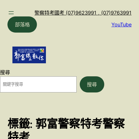
跳
至
警察特考國考 (07)9623991 , (07)9763991
主
部落格
YouTube
要
內
容
搜尋
搜尋
標籤:
郭富警察特考警察
特考