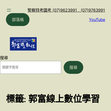
跳
至
警察特考國考 (07)9623991 , (07)9763991
主
部落格
YouTube
要
內
容
搜尋
搜尋
標籤:
郭富線上數位學習