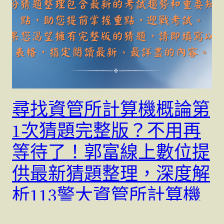
尋找資管所計算機概論第
1次猜題完整版？不用再
等待了！郭富線上數位提
供最新猜題整理，深度解
析113警大資管所計算機
概論，讓您事半功倍。立