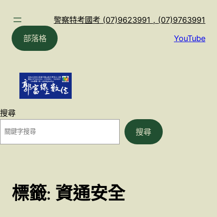
跳
至
警察特考國考 (07)9623991 , (07)9763991
主
部落格
YouTube
要
內
容
搜尋
搜尋
標籤:
資通安全