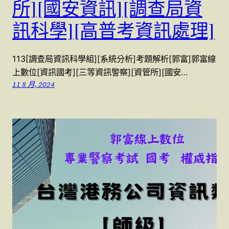
所][國安資訊][調查局資
訊科學][高普考資訊處理]
113[調查局資訊科學組][系統分析]考題解析[郭富]郭富線
上數位[資訊國考][三等資訊警察][資管所][國安…
11 8 月, 2024