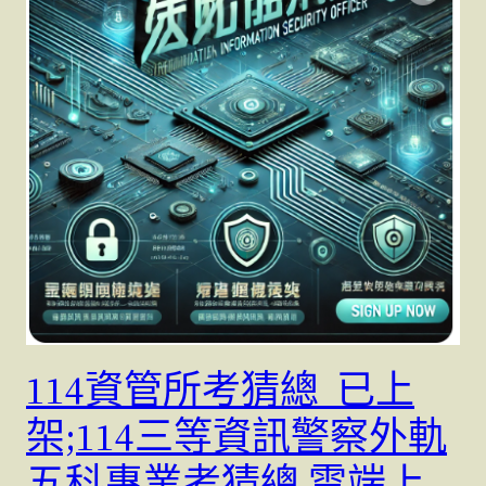
114資管所考猜總 已上
架;114三等資訊警察外軌
五科專業考猜總 雲端上