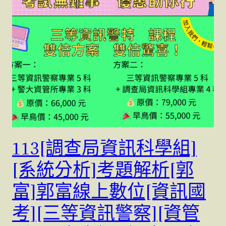
113[調查局資訊科學組]
[系統分析]考題解析[郭
富]郭富線上數位[資訊國
考][三等資訊警察][資管