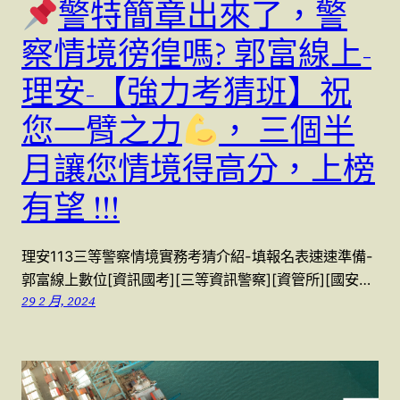
警特簡章出來了，警
察情境徬徨嗎? 郭富線上-
理安-【強力考猜班】祝
您一臂之力
， 三個半
月讓您情境得高分，上榜
有望 !!!
理安113三等警察情境實務考猜介紹-填報名表速速準備-
郭富線上數位[資訊國考][三等資訊警察][資管所][國安…
29 2 月, 2024