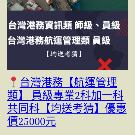
台灣港務【航運管理
類】 員級專業2科加一科
共同科【均送考猜】優惠
價25000元