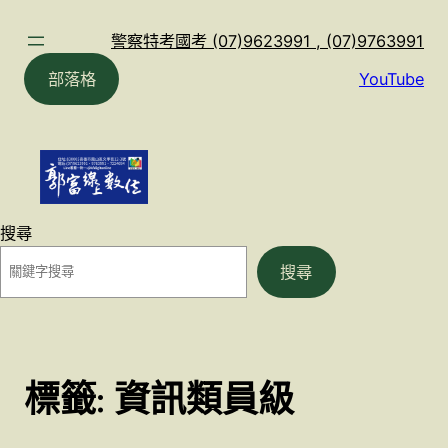
跳
至
警察特考國考 (07)9623991 , (07)9763991
主
部落格
YouTube
要
內
容
搜尋
搜尋
標籤:
資訊類員級