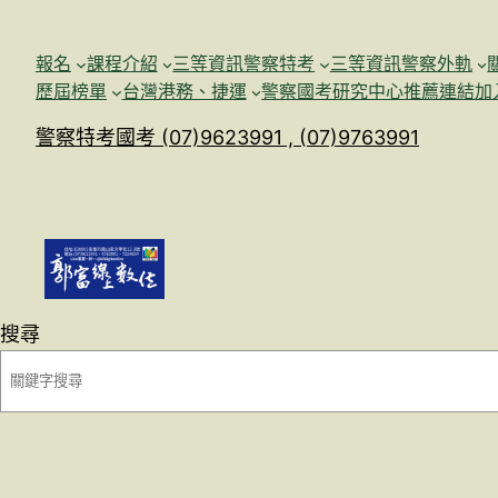
跳
至
報名
課程介紹
三等資訊警察特考
三等資訊警察外軌
主
歷屆榜單
台灣港務、捷運
警察國考研究中心
推薦連結加
要
警察特考國考 (07)9623991 , (07)9763991
內
容
搜尋