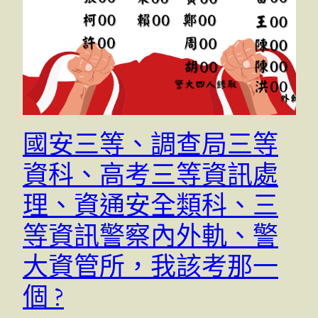
國安三等、調查局三等
資科、高考三等資訊處
理、資通安全類科、三
等資訊警察內外軌、警
大資管所，我該考那一
個 ?