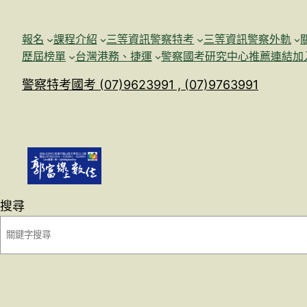
跳
至
報名
課程介紹
三等資訊警察特考
三等資訊警察外軌
主
歷屆榜單
台灣港務、捷運
警察國考研究中心
推薦連結加
要
警察特考國考 (07)9623991 , (07)9763991
內
容
搜尋