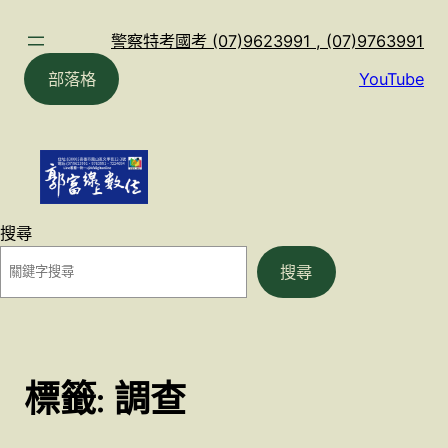
跳
至
警察特考國考 (07)9623991 , (07)9763991
主
部落格
YouTube
要
內
容
搜尋
搜尋
標籤:
調查