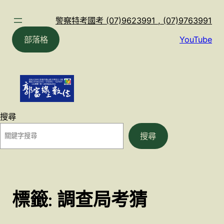
跳
至
警察特考國考 (07)9623991 , (07)9763991
主
部落格
YouTube
要
內
容
搜尋
搜尋
標籤:
調查局考猜