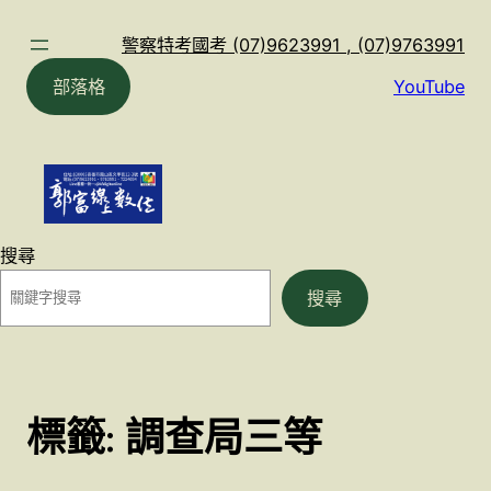
跳
至
警察特考國考 (07)9623991 , (07)9763991
主
部落格
YouTube
要
內
容
搜尋
搜尋
標籤:
調查局三等