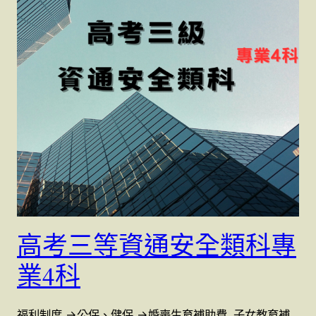
高考三等資通安全類科專
業4科
福利制度 →公保、健保 →婚喪生育補助費 .子女教育補