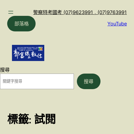
跳
至
警察特考國考 (07)9623991 , (07)9763991
主
部落格
YouTube
要
內
容
搜尋
搜尋
標籤:
試閱