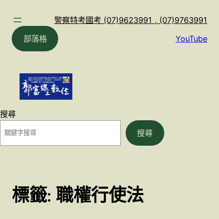
跳
至
警察特考國考 (07)9623991 , (07)9763991
主
部落格
YouTube
要
內
容
搜尋
搜尋
標籤:
職權行使法