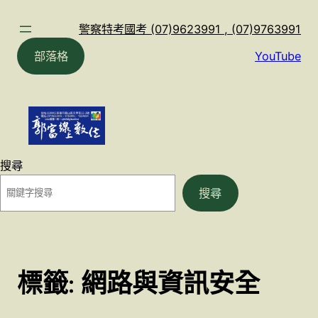
跳
至
警察特考國考 (07)9623991 , (07)9763991
主
部落格
YouTube
要
內
容
搜尋
搜尋
標籤:
網路與資訊安全