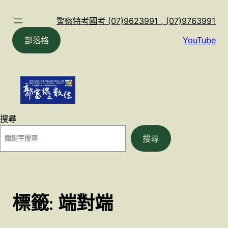
跳
至
警察特考國考 (07)9623991 , (07)9763991
主
部落格
YouTube
要
內
容
搜尋
搜尋
標籤:
端對端