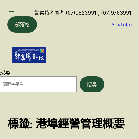
跳
至
警察特考國考 (07)9623991 , (07)9763991
主
部落格
YouTube
要
內
容
搜尋
搜尋
標籤:
港埠經營管理概要