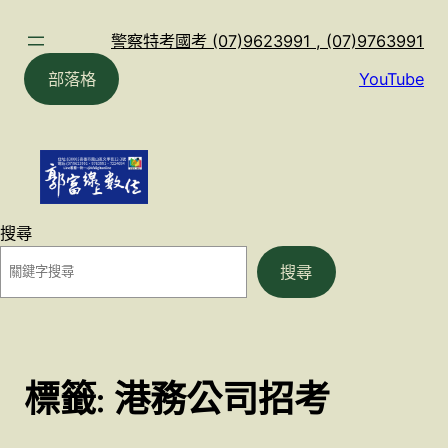
跳
至
警察特考國考 (07)9623991 , (07)9763991
主
部落格
YouTube
要
內
容
搜尋
搜尋
標籤:
港務公司招考