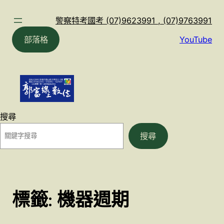
跳
至
警察特考國考 (07)9623991 , (07)9763991
主
部落格
YouTube
要
內
容
搜尋
搜尋
標籤:
機器週期