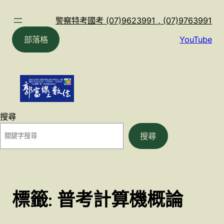
跳
至
警察特考國考 (07)9623991 , (07)9763991
主
部落格
YouTube
要
內
容
搜尋
搜尋
標籤:
普考計算機概論