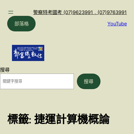
跳
至
警察特考國考 (07)9623991 , (07)9763991
主
部落格
YouTube
要
內
容
搜尋
搜尋
標籤:
捷運計算機概論