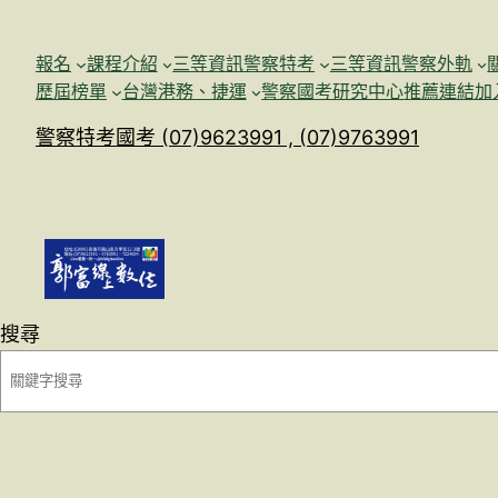
跳
至
報名
課程介紹
三等資訊警察特考
三等資訊警察外軌
主
歷屆榜單
台灣港務、捷運
警察國考研究中心
推薦連結加
要
警察特考國考 (07)9623991 , (07)9763991
內
容
搜尋