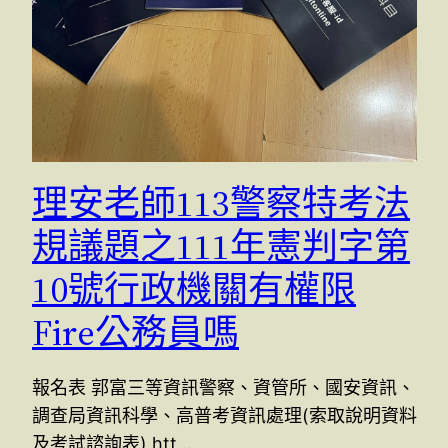
理安老師113警察特考法
規議題之111年憲判字第
10號行政機關有權限
Fire公務員嗎
報名表 郭富三等資訊警察、資管所、國安資訊、
調查局資訊科學、高普考資訊處理(索取說明資料
及考試諮詢表) htt…