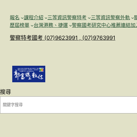
跳
至
報名
課程介紹
三等資訊警察特考
三等資訊警察外軌
主
歷屆榜單
台灣港務、捷運
警察國考研究中心
推薦連結加
要
警察特考國考 (07)9623991 , (07)9763991
內
容
搜尋