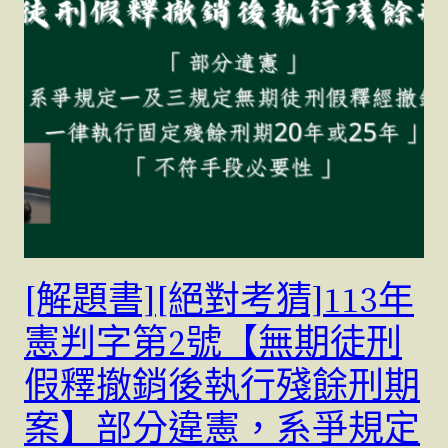
[解題書][絕對考猜]113年
憲判字第2號【無期徒刑
假釋撤銷後執行殘餘刑期
案】部分違憲，系爭規定