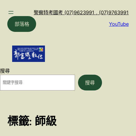
跳
至
警察特考國考 (07)9623991 , (07)9763991
主
部落格
YouTube
要
內
容
搜尋
搜尋
標籤:
師級