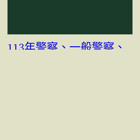
113年警察、一般警察、
國安人員及移民行政人員
特考自3月8日至18日下午
5時受理報名
113年警察、一般警察、國安人員及移民行政人員特考自
3月8日至18日下午5時受理報名
7 3 月, 2024