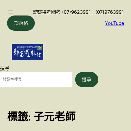
跳
至
警察特考國考 (07)9623991 , (07)9763991
主
部落格
YouTube
要
內
容
搜尋
搜尋
標籤:
子元老師